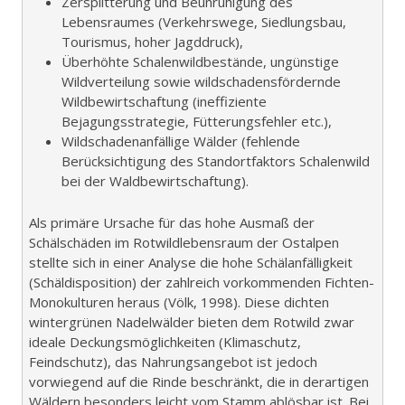
Zersplitterung und Beunruhigung des
Lebensraumes (Verkehrswege, Siedlungsbau,
Tourismus, hoher Jagddruck),
Überhöhte Schalenwildbestände, ungünstige
Wildverteilung sowie wildschadensfördernde
Wildbewirtschaftung (ineffiziente
Bejagungsstrategie, Fütterungsfehler etc.),
Wildschadenanfällige Wälder (fehlende
Berücksichtigung des Standortfaktors Schalenwild
bei der Waldbewirtschaftung).
Als primäre Ursache für das hohe Ausmaß der
Schälschäden im Rotwildlebensraum der Ostalpen
stellte sich in einer Analyse die hohe Schälanfälligkeit
(Schäldisposition) der zahlreich vorkommenden Fichten-
Monokulturen heraus (Völk, 1998). Diese dichten
wintergrünen Nadelwälder bieten dem Rotwild zwar
ideale Deckungsmöglichkeiten (Klimaschutz,
Feindschutz), das Nahrungsangebot ist jedoch
vorwiegend auf die Rinde beschränkt, die in derartigen
Wäldern besonders leicht vom Stamm ablösbar ist. Bei