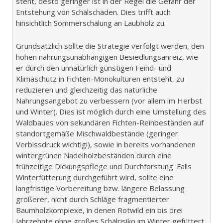
steht, desto geringer ist in der Regel die Gefahr der
Entstehung von Schälschäden. Dies trifft auch
hinsichtlich Sommerschälung an Laubholz zu.
Grundsätzlich sollte die Strategie verfolgt werden, den
hohen nahrungsunabhängigen Besiedlungsanreiz, wie
er durch den unnatürlich günstigen Feind- und
Klimaschutz in Fichten-Monokulturen entsteht, zu
reduzieren und gleichzeitig das natürliche
Nahrungsangebot zu verbessern (vor allem im Herbst
und Winter). Dies ist möglich durch eine Umstellung des
Waldbaues von sekundären Fichten-Reinbeständen auf
standortgemäße Mischwaldbestände (geringer
Verbissdruck wichtig!), sowie in bereits vorhandenen
wintergrünen Nadelholzbeständen durch eine
frühzeitige Dickungspflege und Durchforstung. Falls
Winterfütterung durchgeführt wird, sollte eine
langfristige Vorbereitung bzw. längere Belassung
größerer, nicht durch Schläge fragmentierter
Baumholzkomplexe, in denen Rotwild ein bis drei
Jahrzehnte ohne großes Schälrisiko im Winter gefüttert