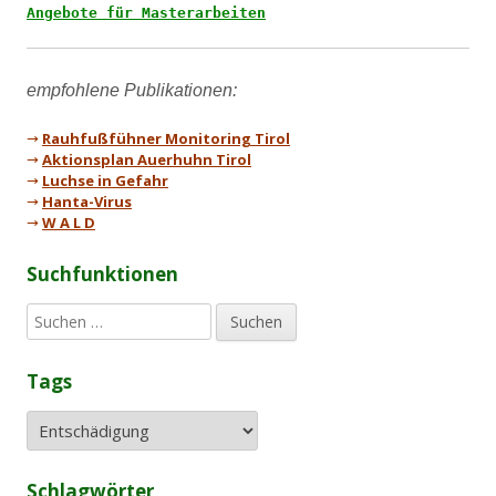
Angebote für Masterarbeiten
→
Rauhfußfühner Monitoring Tirol
→
Aktionsplan Auerhuhn Tirol
→
Luchse in Gefahr
→
Hanta-Virus
→
W A L D
Suchfunktionen
S
u
c
Tags
h
e
n
n
a
Schlagwörter