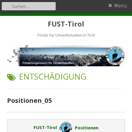
Primäres
Suchen
Menü
nach:
Positionen_05
Zum
Menü
...Weiterlesen
" />
Inhalt
FUST-Tirol
springen
Fonds für Umweltstudien in Tirol
SCHLAGWORT:
ENTSCHÄDIGUNG
Positionen_05
FUST-Tirol
Positionen