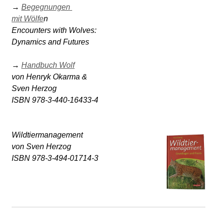
→ 
Begegnungen 

mit Wölfe
n 

Encounters with Wolves: 

Dynamics and Futures 

→ 
Handbuch Wolf
von Henryk Okarma & 

Sven Herzog 

Wildtiermanagement 

von Sven Herzog

ISBN 978-3-494-01714-3