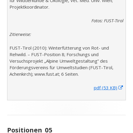
für Wildtierkunde & Ökologie, Vet. Med. Univ. Wien;
Projektkoordinator.
Fotos: FUST-Tirol
Zitierweise:
FUST-Tirol (2010): Winterfütterung von Rot- und
Rehwild. – FUST-Position 8; Forschungs und
Versuchsprojekt „Alpine Umweltgestaltung” des
Förderungsvereins für Umweltstudien (FUST-Tirol,
Achenkirch); www.fust.at; 6 Seiten.
I
pdf (53 KB)
n
n
e
u
e
m
Positionen_05
F