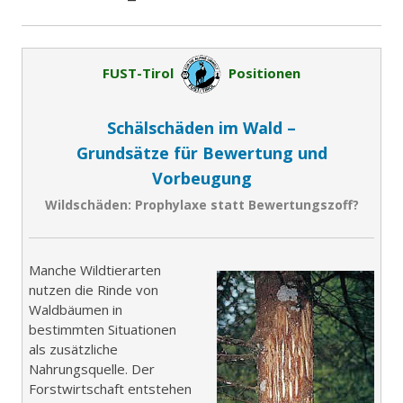
e
n
s
FUST-Tirol
Positionen
t
e
r
Schälschäden im Wald –
ö
Grundsätze für Bewertung und
f
Vorbeugung
f
n
Wildschäden: Prophylaxe statt Bewertungszoff?
e
n
Manche Wildtierarten
nutzen die Rinde von
Waldbäumen in
bestimmten Situationen
als zusätzliche
Nahrungsquelle. Der
Forstwirtschaft entstehen