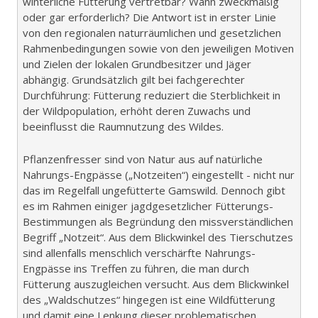
winterliche Fütterung vertretbar? Wann zweckmäßig
oder gar erforderlich? Die Antwort ist in erster Linie
von den regionalen naturräumlichen und gesetzlichen
Rahmenbedingungen sowie von den jeweiligen Motiven
und Zielen der lokalen Grundbesitzer und Jäger
abhängig. Grundsätzlich gilt bei fachgerechter
Durchführung: Fütterung reduziert die Sterblichkeit in
der Wildpopulation, erhöht deren Zuwachs und
beeinflusst die Raumnutzung des Wildes.
Pflanzenfresser sind von Natur aus auf natürliche
Nahrungs-Engpässe („Notzeiten“) eingestellt - nicht nur
das im Regelfall ungefütterte Gamswild. Dennoch gibt
es im Rahmen einiger jagdgesetzlicher Fütterungs-
Bestimmungen als Begründung den missverständlichen
Begriff „Notzeit“. Aus dem Blickwinkel des Tierschutzes
sind allenfalls menschlich verschärfte Nahrungs-
Engpässe ins Treffen zu führen, die man durch
Fütterung auszugleichen versucht. Aus dem Blickwinkel
des „Waldschutzes“ hingegen ist eine Wildfütterung
und damit eine Lenkung dieser problematischen