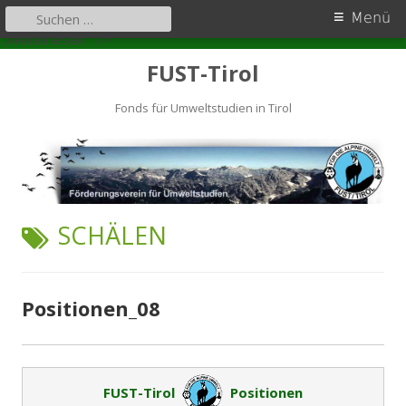
Primäres
Suchen
Menü
nach:
Positionen_08
Zum
Menü
...Weiterlesen
" />
Inhalt
FUST-Tirol
springen
Fonds für Umweltstudien in Tirol
SCHLAGWORT:
SCHÄLEN
Positionen_08
FUST-Tirol
Positionen