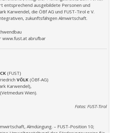
dert entsprechend ausgebildete Personen und
ark Karwendel, die ÖBf AG und FUST-Tirol e V.
ntegrativen, zukunftsfähigen Almwirtschaft.
Schwendbau
 www.fust.at abrufbar
CK
(FUST)
riedrich
VÖLK
(ÖBf-AG)
ark Karwendel),
(Vetmeduni Wien).
Fotos: FUST-Tirol
lmwirtschaft, Almdüngung. – FUST-Position 10;
lpine Umweltgestaltung” des Förderungsvereins für