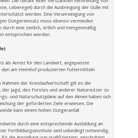
nken. Die Gefahr einer verstärkten Verbreitung von
ose, Leberegel) durch die Ausbringung der Gülle mit
unterschätzt werden. Eine Verunreinigung von
igen Düngereinsatz muss ebenso vermieden
 durch eine zeitlich, örtlich und mengenmäßig
n entsprochen werden.
le)
 als Anreiz für den Landwirt, angepasste
t den am Heimhof produzierten Futtermitteln
Rahmen der Kreislaufwirtschaft gilt es die
 der Jagd, des Forstes und anderer Naturnutzer zu
ungs- und Naturschutzpläne auf den Almen haben sich
rreichung der geforderten Ziele erwiesen. Die
weide kann einem hohen Düngeranfall
ndwirte durch eine entsprechende Ausbildung an
ber Fortbildungsinstitute sind unbedingt notwendig.
für die Anstellung von qualifiziertem, geschultem