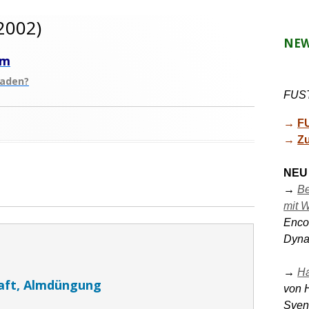
2002)
NE
um
haden?
FUST
→ 
F
→ 
Zu
NEU
→ 
Be
mit W
Encou
Dyna
→ 
H
aft, Almdüngung
von 
Sven