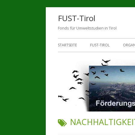
Zum
FUST-Tirol
Inhalt
springen
Fonds für Umweltstudien in Tirol
Primäres
STARTSEITE
FUST-TIROL
ORGAN
Menü
LENK
BEWI
WISS
SPEN
PART
SCHLAGWORT:
NACHHALTIGKEI
KONT