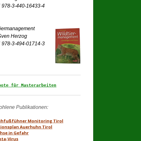
tiermanagement 

Sven Herzog

 978-3-494-01714-3
bote für Masterarbeiten
hfußfühner Monitoring Tirol
ionsplan Auerhuhn Tirol
hse in Gefahr
ta-Virus