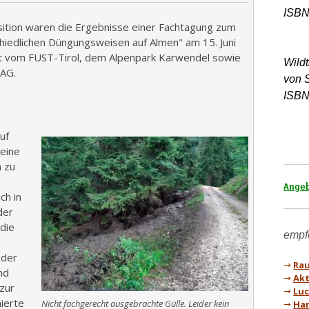
sition waren die Ergebnisse einer Fachtagung zum
iedlichen Düngungsweisen auf Almen" am 15. Juni
ltet vom FUST-Tirol, dem Alpenpark Karwendel sowie
Wild
 AG.
von 
ISBN
uf
eine
n zu
Ange
ch in
der
 die
 der
→
Rau
nd
→
Akt
zur
→
Luc
mierte
Nicht fachgerecht ausgebrachte Gülle. Leider kein
→
Han