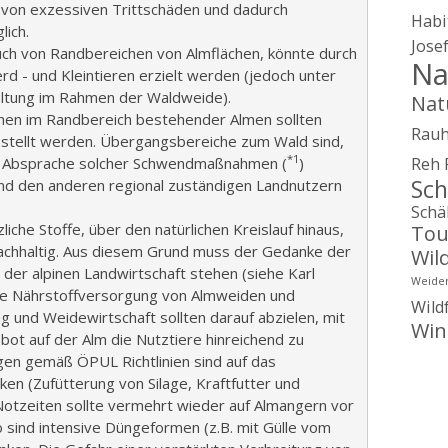
 von exzessiven Trittschäden und dadurch
Habi
ich.
Jose
auch von Randbereichen von Almflächen, könnte durch
Na
rd - und Kleintieren erzielt werden (jedoch unter
altung im Rahmen der Waldweide).
Nat
en im Randbereich bestehender Almen sollten
Rau
tellt werden. Übergangsbereiche zum Wald sind,
*1
ab Absprache solcher Schwendmaßnahmen (
)
Reh
Sch
d den anderen regional zuständigen Landnutzern
Schä
iche Stoffe, über den natürlichen Kreislauf hinaus,
Tou
nachhaltig. Aus diesem Grund muss der Gedanke der
Wil
 der alpinen Landwirtschaft stehen (siehe Karl
Weide
e Nährstoffversorgung von Almweiden und
Wild
g und Weidewirtschaft sollten darauf abzielen, mit
Win
ot auf der Alm die Nutztiere hinreichend zu
gen gemäß ÖPUL Richtlinien sind auf das
en (Zufütterung von Silage, Kraftfutter und
Notzeiten sollte vermehrt wieder auf Almangern vor
sind intensive Düngeformen (z.B. mit Gülle vom