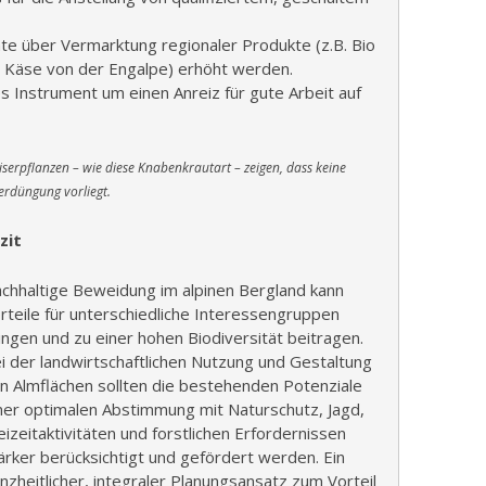
nte über Vermarktung regionaler Produkte (z.B. Bio
h, Käse von der Engalpe) erhöht werden.
s Instrument um einen Anreiz für gute Arbeit auf
serpflanzen – wie diese Knabenkrautart – zeigen, dass keine
rdüngung vorliegt.
zit
chhaltige Beweidung im alpinen Bergland kann
rteile für unterschiedliche Interessengruppen
ingen und zu einer hohen Biodiversität beitragen.
i der landwirtschaftlichen Nutzung und Gestaltung
n Almflächen sollten die bestehenden Potenziale
ner optimalen Abstimmung mit Naturschutz, Jagd,
eizeitaktivitäten und forstlichen Erfordernissen
ärker berücksichtigt und gefördert werden. Ein
nzheitlicher, integraler Planungsansatz zum Vorteil