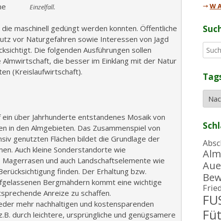
ne
→
W A
Einzelfall.
, die maschinell gedüngt werden konnten. Öffentliche
Suc
utz vor Naturgefahren sowie Interessen von Jagd
S
cksichtigt. Die folgenden Ausführungen sollen
u
 Almwirtschaft, die besser im Einklang mit der Natur
c
en (Kreislaufwirtschaft).
Tag
h
e
n
n
 ein über Jahrhunderte entstandenes Mosaik von
a
Sch
en in den Almgebieten. Das Zusammenspiel von
c
ensiv genutzten Flächen bildet die Grundlage der
h
Absc
lmen. Auch kleine Sonderstandorte wie
:
Alm
, Magerrasen und auch Landschaftselemente wie
Aue
erücksichtigung finden. Der Erhaltung bzw.
Bew
ufgelassenen Bergmähdern kommt eine wichtige
Frie
tsprechende Anreize zu schaffen.
FUS
ieder mehr nachhaltigen und kostensparenden
Fü
.B. durch leichtere, ursprüngliche und genügsamere