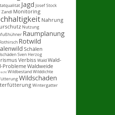
Jagd
tatqualität
Josef Stock
Monitoring
f Zandl
chhaltigkeit
Nahrung
urschutz
Nutzung
Raumplanung
hfußhühner
Rotwild
Rothirsch
alenwild
Schälen
lschäden
Sven Herzog
rismus
Verbiss
Wald-
Wald
d-Probleme
Waldweide
Wildbestand
Wilddichte
recht
Wildschaden
fütterung
terfütterung
Wintergatter