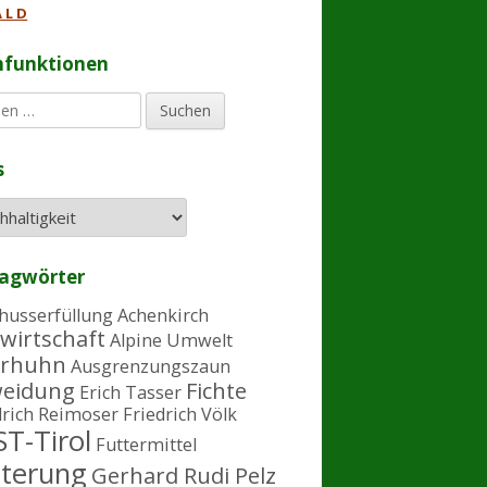
 L D
hfunktionen
s
lagwörter
husserfüllung
Achenkirch
wirtschaft
Alpine Umwelt
rhuhn
Ausgrenzungszaun
eidung
Fichte
Erich Tasser
drich Reimoser
Friedrich Völk
T-Tirol
Futtermittel
tterung
Gerhard Rudi Pelz