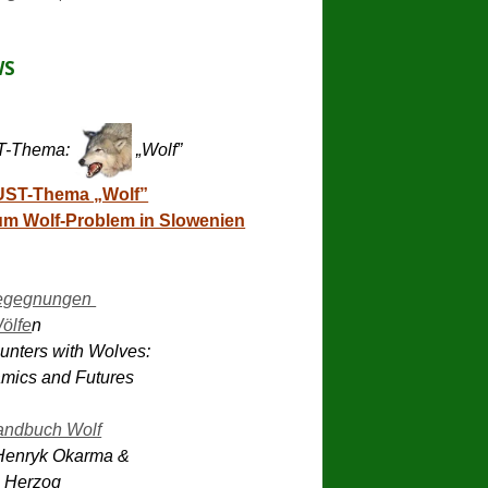
WS
-Thema:
„Wolf”
UST-Thema „Wolf”
m Wolf-Problem in Slowenien
gegnungen 

ölfe
n 

nters with Wolves: 

mics and Futures 

andbuch Wolf
Henryk Okarma & 

 Herzog 
