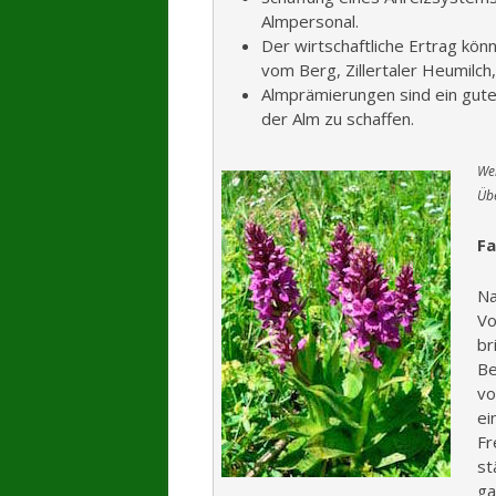
Almpersonal.
Der wirtschaftliche Ertrag kön
vom Berg, Zillertaler Heumilc
Almprämierungen sind ein gute
der Alm zu schaffen.
Wei
Übe
Fa
Na
Vo
br
Be
vo
ei
Fr
st
ga