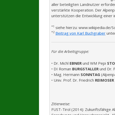
aller beteiligten Landnutzer erfor
verstärkte Kooperation. Der Alpenp
unterstützen die Entwicklung einer i
*1
siehe hierzu: www.wikipedia.de/
*2
Beitrag von Karl Buchgraber
unter
Für die Arbeitsgruppe:
• Dr. Michl
EBNER
und WM Pepi
STO
• DI Roman
BURGSTALLER
und Dr. F
• Mag. Hermann
SONNTAG
(Alpenp
• Univ. Prof. Dr. Friedrich
REIMOSER
Zitierweise:
FUST-Tirol (2014): Zukunftsfähige A
Forschungs und Versuchsprojekt „A