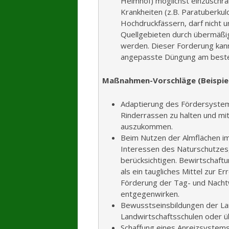
Heimhof) möglichst einzuschrä
Krankheiten (z.B. Paratuberkul
Hochdruckfässern, darf nicht 
Quellgebieten durch übermäß
werden. Dieser Forderung kann
angepasste Düngung am beste
Maßnahmen-Vorschläge (Beispie
Adaptierung des Fördersystems
Rinderrassen zu halten und mi
auszukommen.
Beim Nutzen der Almflächen im 
Interessen des Naturschutzes,
berücksichtigen. Bewirtschaft
als ein taugliches Mittel zur E
Förderung der Tag- und Nacht
entgegenwirken.
Bewusstseinsbildungen der La
Landwirtschaftsschulen oder ü
Schaffung eines Anreizsystems 