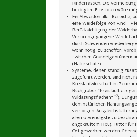
Rinderrassen. Die Vermeidung
bedingten Erosionen wäre mögl
Ein Abweiden aller Bereiche, 
eine Weidefolge von Rind – Pfe
Berücksichtigung der Walderh
Verlorengegangene Weidefläch
durch Schwenden wiederherges
wenn nötig, zu schaffen. Vor
zwischen Grundeigentümern un
(Naturschutz).
Systeme, denen ständig zusätzl
zugeführt werden, sind nicht 
Kreislaufwirtschaft im Zentrum
Buchgraber "Kreislaufbezogen
*2
Wildäsungsflächen"
). Düngun
dem natürlichen Nahrungsangeb
versorgen. Ausgleichsfütterun
allernotwendigste zu beschränk
angekauftem Heu). Futter für 
Ort geworben werden. Ebenso 