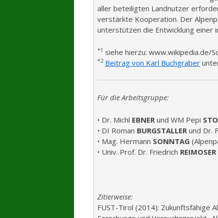
aller beteiligten Landnutzer erfor
verstärkte Kooperation. Der Alpenp
unterstützen die Entwicklung einer i
*1
siehe hierzu: www.wikipedia.de/
*2
Beitrag von Karl Buchgraber
unter
Für die Arbeitsgruppe:
• Dr. Michl
EBNER
und WM Pepi
STO
• DI Roman
BURGSTALLER
und Dr. F
• Mag. Hermann
SONNTAG
(Alpenp
• Univ. Prof. Dr. Friedrich
REIMOSER
Zitierweise:
FUST-Tirol (2014): Zukunftsfähige A
Forschungs und Versuchsprojekt „A