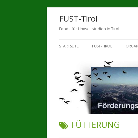
Zum
FUST-Tirol
Inhalt
springen
Fonds für Umweltstudien in Tirol
Primäres
STARTSEITE
FUST-TIROL
ORGAN
Menü
LENK
BEWI
WISS
SPEN
PART
SCHLAGWORT:
FÜTTERUNG
KONT