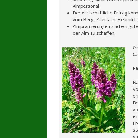
Almpersonal.
Der wirtschaftliche Ertrag kön
vom Berg, Zillertaler Heumilc
Almprämierungen sind ein gute
der Alm zu schaffen.
Wei
Übe
Fa
Na
Vo
br
Be
vo
ei
Fr
st
ga