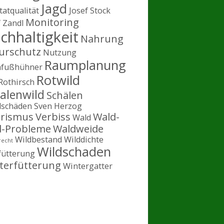
Jagd
tatqualität
Josef Stock
Monitoring
f Zandl
chhaltigkeit
Nahrung
urschutz
Nutzung
Raumplanung
hfußhühner
Rotwild
Rothirsch
alenwild
Schälen
lschäden
Sven Herzog
rismus
Verbiss
Wald-
Wald
d-Probleme
Waldweide
Wildbestand
Wilddichte
recht
Wildschaden
fütterung
terfütterung
Wintergatter