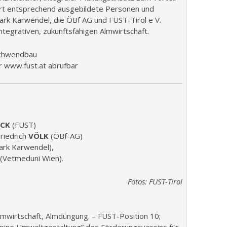
dert entsprechend ausgebildete Personen und
ark Karwendel, die ÖBf AG und FUST-Tirol e V.
ntegrativen, zukunftsfähigen Almwirtschaft.
Schwendbau
 www.fust.at abrufbar
CK
(FUST)
riedrich
VÖLK
(ÖBf-AG)
ark Karwendel),
(Vetmeduni Wien).
Fotos: FUST-Tirol
lmwirtschaft, Almdüngung. – FUST-Position 10;
lpine Umweltgestaltung” des Förderungsvereins für