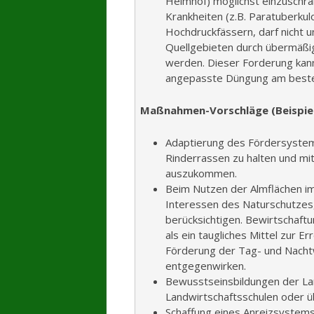
Heimhof) möglichst einzuschrä
Krankheiten (z.B. Paratuberkul
Hochdruckfässern, darf nicht 
Quellgebieten durch übermäß
werden. Dieser Forderung kann
angepasste Düngung am beste
Maßnahmen-Vorschläge (Beispie
Adaptierung des Fördersystems
Rinderrassen zu halten und mi
auszukommen.
Beim Nutzen der Almflächen im 
Interessen des Naturschutzes,
berücksichtigen. Bewirtschaft
als ein taugliches Mittel zur E
Förderung der Tag- und Nacht
entgegenwirken.
Bewusstseinsbildungen der La
Landwirtschaftsschulen oder ü
Schaffung eines Anreizsystems 