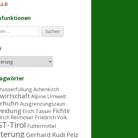
 L D
hfunktionen
s
lagwörter
husserfüllung
Achenkirch
wirtschaft
Alpine Umwelt
rhuhn
Ausgrenzungszaun
eidung
Fichte
Erich Tasser
drich Reimoser
Friedrich Völk
T-Tirol
Futtermittel
tterung
Gerhard Rudi Pelz