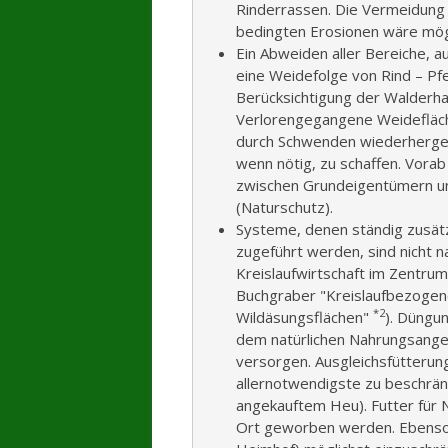
Rinderrassen. Die Vermeidung
bedingten Erosionen wäre mögl
Ein Abweiden aller Bereiche, 
eine Weidefolge von Rind – Pfe
Berücksichtigung der Walderh
Verlorengegangene Weidefläch
durch Schwenden wiederherges
wenn nötig, zu schaffen. Vor
zwischen Grundeigentümern un
(Naturschutz).
Systeme, denen ständig zusätzl
zugeführt werden, sind nicht 
Kreislaufwirtschaft im Zentrum
Buchgraber "Kreislaufbezogen
*2
Wildäsungsflächen"
). Düngun
dem natürlichen Nahrungsangeb
versorgen. Ausgleichsfütterun
allernotwendigste zu beschränk
angekauftem Heu). Futter für 
Ort geworben werden. Ebenso 