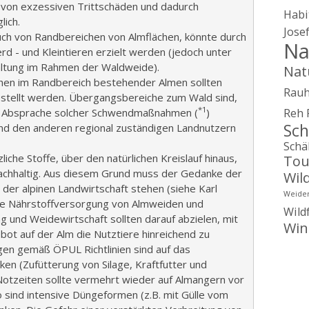
 von exzessiven Trittschäden und dadurch
Habi
ich.
Jose
auch von Randbereichen von Almflächen, könnte durch
Na
rd - und Kleintieren erzielt werden (jedoch unter
altung im Rahmen der Waldweide).
Nat
en im Randbereich bestehender Almen sollten
Rau
tellt werden. Übergangsbereiche zum Wald sind,
*1
ab Absprache solcher Schwendmaßnahmen (
)
Reh
Sch
d den anderen regional zuständigen Landnutzern
Schä
iche Stoffe, über den natürlichen Kreislauf hinaus,
Tou
nachhaltig. Aus diesem Grund muss der Gedanke der
Wil
 der alpinen Landwirtschaft stehen (siehe Karl
Weide
e Nährstoffversorgung von Almweiden und
Wild
g und Weidewirtschaft sollten darauf abzielen, mit
Win
ot auf der Alm die Nutztiere hinreichend zu
gen gemäß ÖPUL Richtlinien sind auf das
en (Zufütterung von Silage, Kraftfutter und
Notzeiten sollte vermehrt wieder auf Almangern vor
sind intensive Düngeformen (z.B. mit Gülle vom