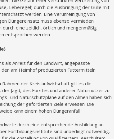
nken. Die Gefahr einer verstärkten Verbreitung von
ose, Leberegel) durch die Ausbringung der Gülle mit
unterschätzt werden. Eine Verunreinigung von
igen Düngereinsatz muss ebenso vermieden
 durch eine zeitlich, örtlich und mengenmäßig
n entsprochen werden.
le)
 als Anreiz für den Landwirt, angepasste
t den am Heimhof produzierten Futtermitteln
Rahmen der Kreislaufwirtschaft gilt es die
 der Jagd, des Forstes und anderer Naturnutzer zu
ungs- und Naturschutzpläne auf den Almen haben sich
rreichung der geforderten Ziele erwiesen. Die
weide kann einem hohen Düngeranfall
ndwirte durch eine entsprechende Ausbildung an
ber Fortbildungsinstitute sind unbedingt notwendig.
für die Anstellung von qualifiziertem, geschultem