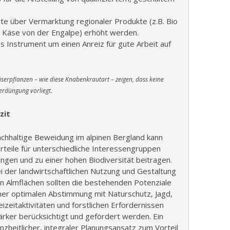
nte über Vermarktung regionaler Produkte (z.B. Bio
h, Käse von der Engalpe) erhöht werden.
s Instrument um einen Anreiz für gute Arbeit auf
serpflanzen – wie diese Knabenkrautart – zeigen, dass keine
rdüngung vorliegt.
zit
chhaltige Beweidung im alpinen Bergland kann
rteile für unterschiedliche Interessengruppen
ingen und zu einer hohen Biodiversität beitragen.
i der landwirtschaftlichen Nutzung und Gestaltung
n Almflächen sollten die bestehenden Potenziale
ner optimalen Abstimmung mit Naturschutz, Jagd,
eizeitaktivitäten und forstlichen Erfordernissen
ärker berücksichtigt und gefördert werden. Ein
nzheitlicher, integraler Planungsansatz zum Vorteil