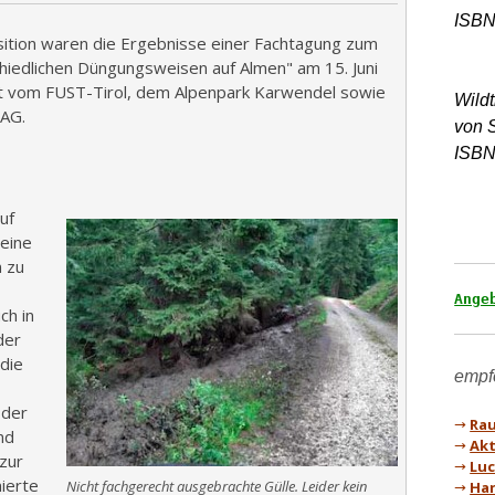
sition waren die Ergebnisse einer Fachtagung zum
iedlichen Düngungsweisen auf Almen" am 15. Juni
ltet vom FUST-Tirol, dem Alpenpark Karwendel sowie
Wild
 AG.
von 
ISBN
uf
eine
n zu
Ange
ch in
der
 die
 der
→
Rau
nd
→
Akt
zur
→
Luc
mierte
Nicht fachgerecht ausgebrachte Gülle. Leider kein
→
Han