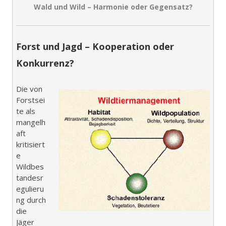
Wald und Wild – Harmonie oder Gegensatz?
f
f
n
e
Forst und Jagd – Kooperation oder
n
Konkurrenz?
Die von
Forstsei
te als
mangelh
aft
kritisiert
e
Wildbes
tandesr
egulieru
ng durch
die
Jäger