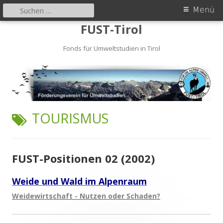
Primäres
Suchen
Menü
nach:
Zum
Menü
FUST-Tirol
Inhalt
springen
Fonds für Umweltstudien in Tirol
SCHLAGWORT:
TOURISMUS
FUST-Positionen 02 (2002)
Weide und Wald im Alpenraum
Weidewirtschaft - Nutzen oder Schaden?