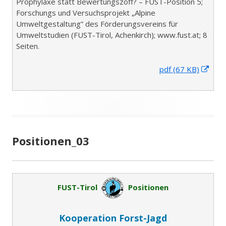
Prophylaxe statt Bewertungszoff? – FUST-Position 5;
Forschungs und Versuchsprojekt „Alpine
Umweltgestaltung” des Förderungsvereins für
Umweltstudien (FUST-Tirol, Achenkirch); www.fust.at; 8
Seiten.
I
pdf (67 KB)
n
n
e
u
e
m
Positionen_03
F
e
n
s
FUST-Tirol
Positionen
t
e
r
Kooperation Forst-Jagd
ö