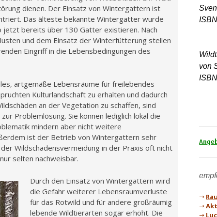
örung dienen. Der Einsatz von Wintergattern ist
Sven
triert. Das älteste bekannte Wintergatter wurde
o jetzt bereits über 130 Gatter existieren. Nach
lusten und dem Einsatz der Winterfütterung stellen
renden Eingriff in die Lebensbedingungen des
Wild
von 
ISBN
ieles, artgemäße Lebensräume für freilebendes
ruchten Kulturlandschaft zu erhalten und dadurch
ildschäden an der Vegetation zu schaffen, sind
zur Problemlösung. Sie können lediglich lokal die
lematik mindern aber nicht weitere
ßerdem ist der Betrieb von Wintergattern sehr
Ange
l der Wildschadensvermeidung in der Praxis oft nicht
t nur selten nachweisbar.
Durch den Einsatz von Wintergattern wird
die Gefahr weiterer Lebensraumverluste
→
Rau
für das Rotwild und für andere großräumig
→
Akt
lebende Wildtierarten sogar erhöht. Die
→
Luc