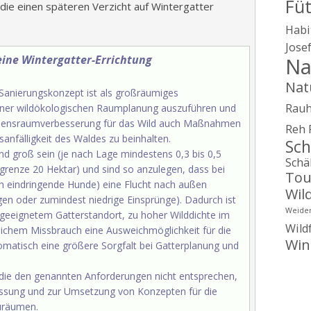
Fü
ie einen späteren Verzicht auf Wintergatter
Habi
Jose
 eine Wintergatter-Errichtung
Na
Nat
Sanierungskonzept ist als großräumiges
Rau
iner wildökologischen Raumplanung auszuführen und
ensraumverbesserung für das Wild auch Maßnahmen
Reh
anfälligkeit des Waldes zu beinhalten.
Sch
d groß sein (je nach Lage mindestens 0,3 bis 0,5
Schä
rgrenze 20 Hektar) und sind so anzulegen, dass bei
Tou
ch eindringende Hunde) eine Flucht nach außen
Wil
gen oder zumindest niedrige Einsprünge). Dadurch ist
Weide
ngeeignetem Gatterstandort, zu hoher Wilddichte im
Wild
lichem Missbrauch eine Ausweichmöglichkeit für die
Win
tomatisch eine größere Sorgfalt bei Gatterplanung und
 die den genannten Anforderungen nicht entsprechen,
assung und zur Umsetzung von Konzepten für die
uräumen.