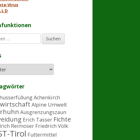
ta-Virus
 L D
hfunktionen
s
lagwörter
husserfüllung
Achenkirch
wirtschaft
Alpine Umwelt
rhuhn
Ausgrenzungszaun
eidung
Fichte
Erich Tasser
drich Reimoser
Friedrich Völk
T-Tirol
Futtermittel