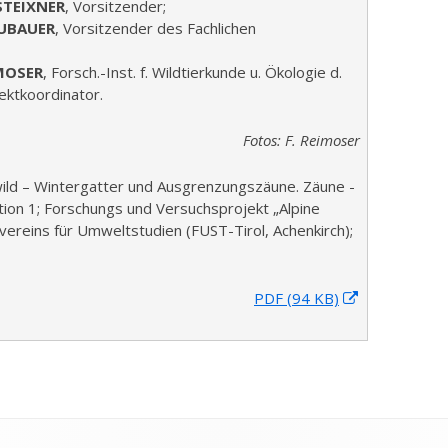
STEIXNER
, Vorsitzender;
UBAUER
, Vorsitzender des Fachlichen
MOSER
, Forsch.-Inst. f. Wildtierkunde u. Ökologie d.
ektkoordinator.
Fotos: F. Reimoser
wild – Wintergatter und Ausgrenzungszäune. Zäune -
on 1; Forschungs und Versuchsprojekt „Alpine
reins für Umweltstudien (FUST-Tirol, Achenkirch);
I
PDF (94 KB)
n
n
e
u
e
m