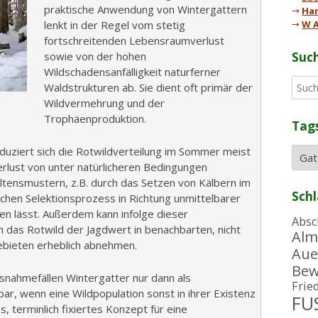
praktische Anwendung von Wintergattern
→
Han
lenkt in der Regel vom stetig
→
W A
fortschreitenden Lebensraumverlust
sowie von der hohen
Suc
Wildschadensanfälligkeit naturferner
S
Waldstrukturen ab. Sie dient oft primär der
u
Wildvermehrung und der
c
Trophäenproduktion.
Tag
h
e
eduziert sich die Rotwildverteilung im Sommer meist
n
Verlust von unter natürlicheren Bedingungen
n
tensmustern, z.B. durch das Setzen von Kälbern im
a
Sch
schen Selektionsprozess in Richtung unmittelbarer
c
n lässt. Außerdem kann infolge dieser
h
Absc
das Rotwild der Jagdwert in benachbarten, nicht
:
Alm
ebieten erheblich abnehmen.
Aue
Bew
Ausnahmefällen Wintergatter nur dann als
Frie
r, wenn eine Wildpopulation sonst in ihrer Existenz
FUS
, terminlich fixiertes Konzept für eine