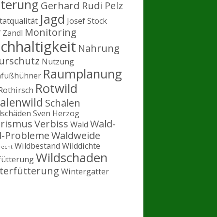
tterung
Gerhard Rudi Pelz
Jagd
tatqualität
Josef Stock
Monitoring
f Zandl
chhaltigkeit
Nahrung
urschutz
Nutzung
Raumplanung
hfußhühner
Rotwild
Rothirsch
alenwild
Schälen
lschäden
Sven Herzog
rismus
Verbiss
Wald-
Wald
d-Probleme
Waldweide
Wildbestand
Wilddichte
recht
Wildschaden
fütterung
terfütterung
Wintergatter