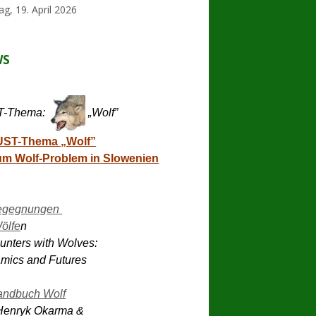
ebar
g, 19. April 2026
WS
-Thema:
„Wolf”
UST-Thema „Wolf”
m Wolf-Problem in Slowenien
gegnungen 

ölfe
n 

nters with Wolves: 

mics and Futures 

andbuch Wolf
Henryk Okarma & 
