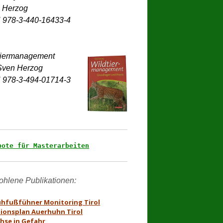
 Herzog 

tiermanagement 

Sven Herzog

 978-3-494-01714-3
bote für Masterarbeiten
hfußfühner Monitoring Tirol
ionsplan Auerhuhn Tirol
hse in Gefahr