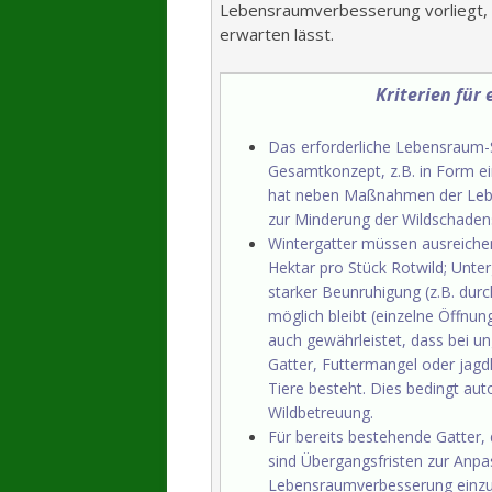
Lebensraumverbesserung vorliegt, d
erwarten lässt.
Kriterien für
Das erforderliche Lebensraum-
Gesamtkonzept, z.B. in Form e
hat neben Maßnahmen der Leb
zur Minderung der Wildschadens
Wintergatter müssen ausreichen
Hektar pro Stück Rotwild; Unte
starker Beunruhigung (z.B. dur
möglich bleibt (einzelne Öffnun
auch gewährleistet, dass bei u
Gatter, Futtermangel oder jagd
Tiere besteht. Dies bedingt au
Wildbetreuung.
Für bereits bestehende Gatter,
sind Übergangsfristen zur Anp
Lebensraumverbesserung einz