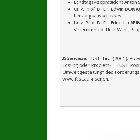
Landtagsvizepräsident Anton
Univ. Prof. DI Dr. Edwin
DONA
Lenkungsausschusses.
Univ. Prof. DI Dr. Friedrich
REI
Veterinärmed. Univ. Wien, Proj
Zitierweise
:
FUST-Tirol (2001): Rot
Lösung oder Problem? – FUST-Positi
Umweltgestaltung” des Förderungsve
www.fust.at; 4 Seiten.
Footer