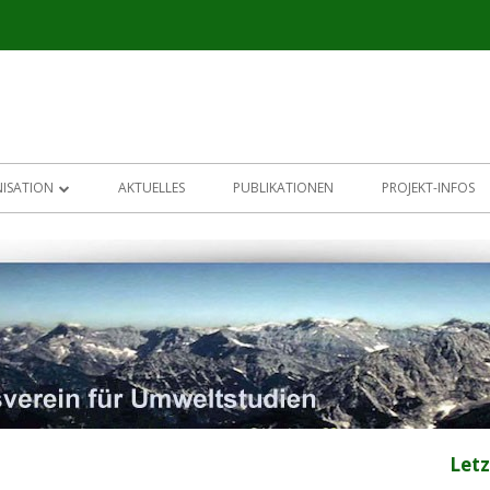
ISATION
AKTUELLES
PUBLIKATIONEN
PROJEKT-INFOS
UNGSAUSSCHUSS
LLIGUNGSAUSSCHUSS
ENSCHAFTLICHER BEIRAT
DENBEGÜNSTIGUNG
NER
Letz
AKT
Ha