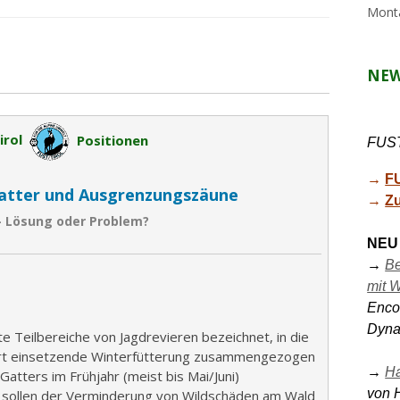
Sid
Monta
NE
irol
Positionen
FUST
→ 
F
atter
und Ausgrenzungszäune
→ 
Zu
– Lösung oder Problem?
NEU
→ 
Be
mit W
Encou
Dyna
 Teilbereiche von Jagdrevieren bezeichnet, in die
ort einsetzende Winterfütterung zusammengezogen
→ 
H
atters im Frühjahr (meist bis Mai/Juni)
von 
r sollen der Verminderung von Wildschäden am Wald