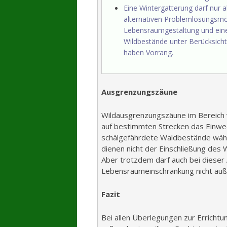
Eine Wintergatterung darf nur a
alternativen Problemlösungsmö
Lebensraumgestaltung und eine
Wildbestände unter Berücksicht
haben Vorrang.
Ausgrenzungszäune
Wildausgrenzungszäune im Bereich 
auf bestimmten Strecken das Einwe
schälgefährdete Waldbestände währ
dienen nicht der Einschließung des W
Aber trotzdem darf auch bei dieser
Lebensraumeinschränkung nicht auß
Fazit
Bei allen Überlegungen zur Erricht