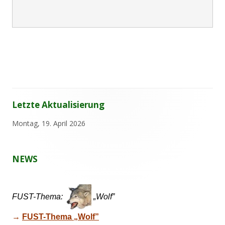
n
s
t
e
r
ö
f
f
n
e
Letzte Aktualisierung
Haupt-
n
Sidebar
Montag, 19. April 2026
NEWS
FUST-Thema:
„Wolf”
→ 
FUST-Thema „Wolf”