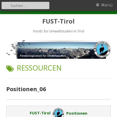
Primäres
Suchen
Menü
nach:
Positionen_06
Zum
Menü
...Weiterlesen
" />
Inhalt
FUST-Tirol
springen
Fonds für Umweltstudien in Tirol
SCHLAGWORT:
RESSOURCEN
Positionen_06
FUST-Tirol
Positionen