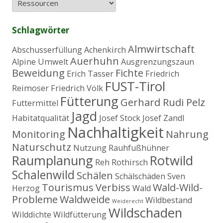
n
n
a
Schlagwörter
c
h
Almwirtschaft
Abschusserfüllung
Achenkirch
:
Auerhuhn
Alpine Umwelt
Ausgrenzungszaun
Beweidung
Fichte
Erich Tasser
Friedrich
FUST-Tirol
Reimoser
Friedrich Völk
Fütterung
Gerhard Rudi Pelz
Futtermittel
Jagd
Habitatqualität
Josef Stock
Josef Zandl
Nachhaltigkeit
Monitoring
Nahrung
Naturschutz
Nutzung
Rauhfußhühner
Raumplanung
Rotwild
Reh
Rothirsch
Schalenwild
Schälen
Schälschäden
Sven
Tourismus
Verbiss
Wald-Wild-
Herzog
Wald
Probleme
Waldweide
Wildbestand
Weiderecht
Wildschaden
Wilddichte
Wildfütterung