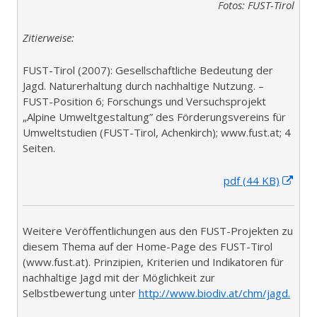
Fotos: FUST-Tirol
Zitierweise:
FUST-Tirol (2007): Gesellschaftliche Bedeutung der
Jagd. Naturerhaltung durch nachhaltige Nutzung. –
FUST-Position 6; Forschungs und Versuchsprojekt
„Alpine Umweltgestaltung” des Förderungsvereins für
Umweltstudien (FUST-Tirol, Achenkirch); www.fust.at; 4
Seiten.
I
pdf (44 KB)
n
n
e
Weitere Veröffentlichungen aus den FUST-Projekten zu
u
diesem Thema auf der Home-Page des FUST-Tirol
e
(www.fust.at). Prinzipien, Kriterien und Indikatoren für
m
nachhaltige Jagd mit der Möglichkeit zur
F
Selbstbewertung unter
http://www.biodiv.at/chm/jagd.
e