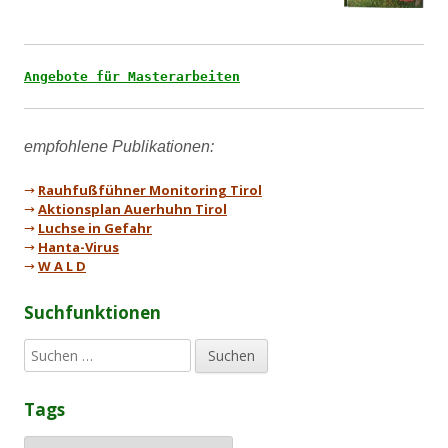
Angebote für Masterarbeiten
→
Rauhfußfühner Monitoring Tirol
→
Aktionsplan Auerhuhn Tirol
→
Luchse in Gefahr
→
Hanta-Virus
→
W A L D
Suchfunktionen
S
u
c
Tags
h
e