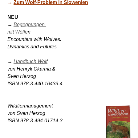
→ 
Zum Wolf-Problem in Slowenien
NEU
→ 
Begegnungen 

mit Wölfe
n 

Encounters with Wolves: 

Dynamics and Futures 

→ 
Handbuch Wolf
von Henryk Okarma & 

Sven Herzog 

Wildtiermanagement 

von Sven Herzog

ISBN 978-3-494-01714-3