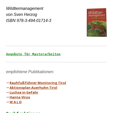
Wildtiermanagement 

von Sven Herzog

ISBN 978-3-494-01714-3
Angebote für Masterarbeiten
→
Rauhfußfühner Monitoring Tirol
→
Aktionsplan Auerhuhn Tirol
→
Luchse in Gefahr
→
Hanta-Virus
→
W A L D