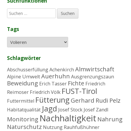
Suchfunktionen
S
u
c
Tags
h
e
n
n
a
Schlagwörter
c
h
Almwirtschaft
Abschusserfüllung
Achenkirch
:
Auerhuhn
Alpine Umwelt
Ausgrenzungszaun
Beweidung
Fichte
Erich Tasser
Friedrich
FUST-Tirol
Reimoser
Friedrich Völk
Fütterung
Gerhard Rudi Pelz
Futtermittel
Jagd
Habitatqualität
Josef Stock
Josef Zandl
Nachhaltigkeit
Monitoring
Nahrung
Naturschutz
Nutzung
Rauhfußhühner