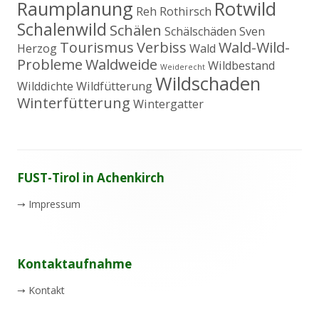
Raumplanung
Rotwild
Reh
Rothirsch
Schalenwild
Schälen
Schälschäden
Sven
Tourismus
Verbiss
Wald-Wild-
Herzog
Wald
Probleme
Waldweide
Wildbestand
Weiderecht
Wildschaden
Wilddichte
Wildfütterung
Winterfütterung
Wintergatter
Footer
FUST-Tirol in Achenkirch
Inhalt
→
Impressum
Kontaktaufnahme
→
Kontakt