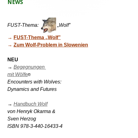
NEWS
f
n
e
n
FUST-Thema:
„Wolf”
→ 
FUST-Thema „Wolf”
→ 
Zum Wolf-Problem in Slowenien
NEU
→ 
Begegnungen 

mit Wölfe
n 

Encounters with Wolves: 

Dynamics and Futures 

→ 
Handbuch Wolf
von Henryk Okarma & 

Sven Herzog 
