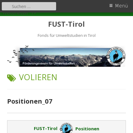
Primäres
Suchen
Menü
nach:
Positionen_07
Zum
Menü
...Weiterlesen
" />
Inhalt
FUST-Tirol
springen
Fonds für Umweltstudien in Tirol
SCHLAGWORT:
VOLIEREN
Positionen_07
FUST-Tirol
Positionen