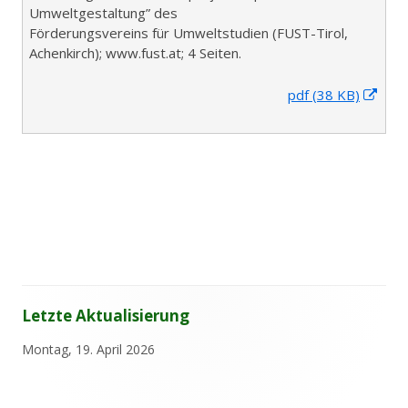
Umweltgestaltung” des
Förderungsvereins für Umweltstudien (FUST-Tirol,
Achenkirch); www.fust.at; 4 Seiten.
I
pdf (38 KB)
n
n
e
u
e
m
F
e
n
s
Letzte Aktualisierung
t
Haupt-
e
Sidebar
Montag, 19. April 2026
r
ö
f