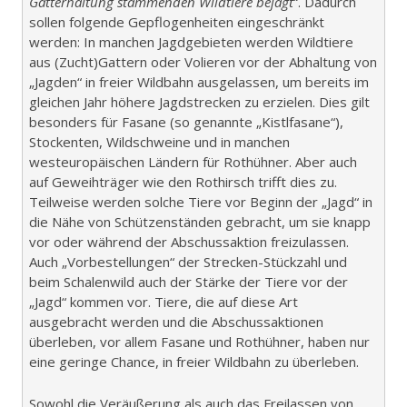
Gatterhaltung stammenden Wildtiere bejagt
“. Dadurch
sollen folgende Gepflogenheiten eingeschränkt
werden: In manchen Jagdgebieten werden Wildtiere
aus (Zucht)Gattern oder Volieren vor der Abhaltung von
„Jagden“ in freier Wildbahn ausgelassen, um bereits im
gleichen Jahr höhere Jagdstrecken zu erzielen. Dies gilt
besonders für Fasane (so genannte „Kistlfasane“),
Stockenten, Wildschweine und in manchen
westeuropäischen Ländern für Rothühner. Aber auch
auf Geweihträger wie den Rothirsch trifft dies zu.
Teilweise werden solche Tiere vor Beginn der „Jagd“ in
die Nähe von Schützenständen gebracht, um sie knapp
vor oder während der Abschussaktion freizulassen.
Auch „Vorbestellungen“ der Strecken-Stückzahl und
beim Schalenwild auch der Stärke der Tiere vor der
„Jagd“ kommen vor. Tiere, die auf diese Art
ausgebracht werden und die Abschussaktionen
überleben, vor allem Fasane und Rothühner, haben nur
eine geringe Chance, in freier Wildbahn zu überleben.
Sowohl die Veräußerung als auch das Freilassen von