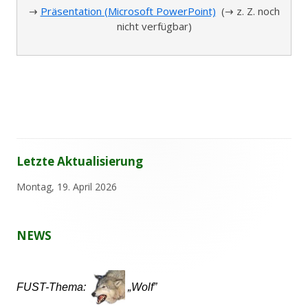
→
Präsentation (Microsoft PowerPoint)
(→ z. Z. noch
nicht verfügbar)
Letzte Aktualisierung
Haupt-
Sidebar
Montag, 19. April 2026
NEWS
FUST-Thema:
„Wolf”