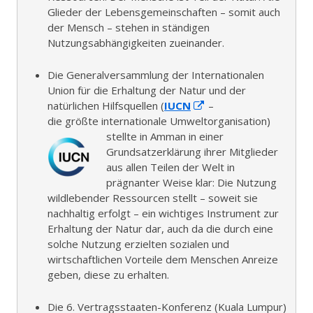
Glieder der Lebensgemeinschaften – somit auch
der Mensch – stehen in ständigen
Nutzungsabhängigkeiten zueinander.
Die Generalversammlung der Internationalen
Union für die Erhaltung der Natur und der
I
natürlichen Hilfsquellen (
IUCN
–
n
die größte internationale Umweltorganisation)
n
stellte in Amman in einer
e
Grundsatzerklärung ihrer Mitglieder
u
aus allen Teilen der Welt in
e
prägnanter Weise klar: Die Nutzung
m
wildlebender Ressourcen stellt – soweit sie
F
nachhaltig erfolgt – ein wichtiges Instrument zur
e
Erhaltung der Natur dar, auch da die durch eine
n
solche Nutzung erzielten sozialen und
s
wirtschaftlichen Vorteile dem Menschen Anreize
t
geben, diese zu erhalten.
e
r
Die 6. Vertragsstaaten-Konferenz (Kuala Lumpur)