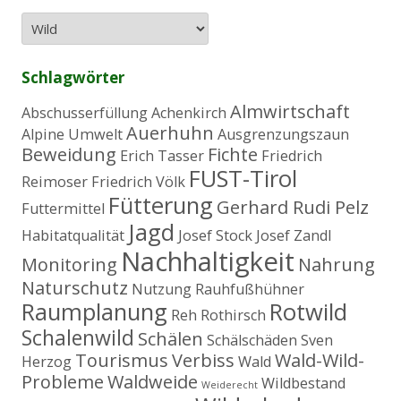
e
n
n
a
Schlagwörter
c
h
Almwirtschaft
Abschusserfüllung
Achenkirch
:
Auerhuhn
Alpine Umwelt
Ausgrenzungszaun
Beweidung
Fichte
Erich Tasser
Friedrich
FUST-Tirol
Reimoser
Friedrich Völk
Fütterung
Gerhard Rudi Pelz
Futtermittel
Jagd
Habitatqualität
Josef Stock
Josef Zandl
Nachhaltigkeit
Monitoring
Nahrung
Naturschutz
Nutzung
Rauhfußhühner
Raumplanung
Rotwild
Reh
Rothirsch
Schalenwild
Schälen
Schälschäden
Sven
Tourismus
Verbiss
Wald-Wild-
Herzog
Wald
Probleme
Waldweide
Wildbestand
Weiderecht