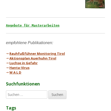
Angebote für Masterarbeiten
→
Rauhfußfühner Monitoring Tirol
→
Aktionsplan Auerhuhn Tirol
→
Luchse in Gefahr
→
Hanta-Virus
→
W A L D
Suchfunktionen
S
u
c
Tags
h