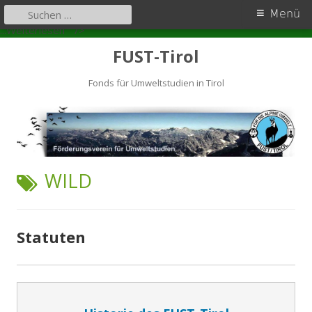
Primäres
Suchen
Menü
nach:
Statuten
Zum
Menü
...Weiterlesen
" />
Inhalt
FUST-Tirol
springen
Fonds für Umweltstudien in Tirol
SCHLAGWORT:
WILD
Statuten