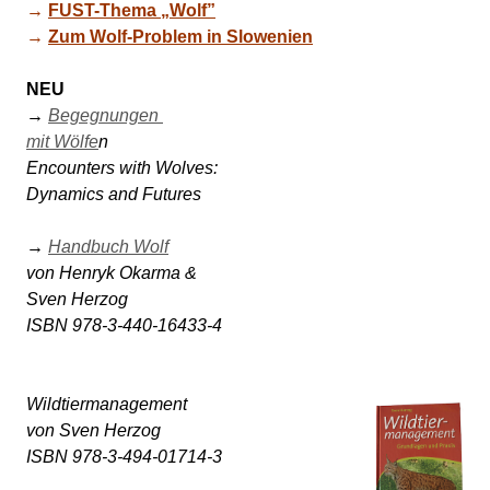
→ 
FUST-Thema „Wolf”
→ 
Zum Wolf-Problem in Slowenien
NEU
→ 
Begegnungen 

mit Wölfe
n 

Encounters with Wolves: 

Dynamics and Futures 

→ 
Handbuch Wolf
von Henryk Okarma & 

Sven Herzog 

Wildtiermanagement 

von Sven Herzog

ISBN 978-3-494-01714-3