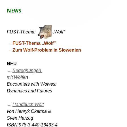
NEWS
FUST-Thema:
„Wolf”
→ 
FUST-Thema „Wolf”
→ 
Zum Wolf-Problem in Slowenien
NEU
→ 
Begegnungen 

mit Wölfe
n 

Encounters with Wolves: 

Dynamics and Futures 

→ 
Handbuch Wolf
von Henryk Okarma & 

Sven Herzog 
