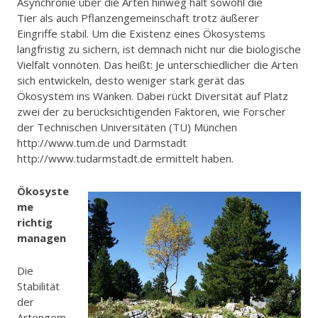
Asynchronie über die Arten hinweg hält sowohl die
Tier­ als auch Pflanzengemeinschaft trotz äußerer
Eingriffe stabil. Um die Existenz eines Ökosystems
langfristig zu sichern, ist demnach nicht nur die biologische
Vielfalt vonnöten. Das heißt: Je unterschiedlicher die Arten
sich entwickeln, desto weniger stark gerät das
Ökosystem ins Wanken. Dabei rückt Diversität auf Platz
zwei der zu berücksichtigenden Faktoren, wie Forscher
der Technischen Universitäten (TU) München
http://www.tum.de und Darmstadt
http://www.tu­darmstadt.de ermittelt haben.
Ökosyste
me
richtig
managen
Die
Stabilität
der
Artengem