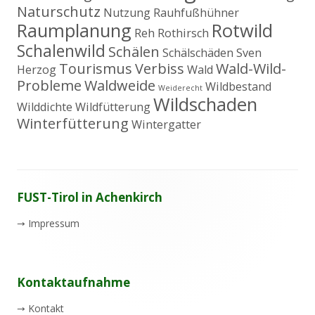
Naturschutz
Nutzung
Rauhfußhühner
Raumplanung
Rotwild
Reh
Rothirsch
Schalenwild
Schälen
Schälschäden
Sven
Tourismus
Verbiss
Wald-Wild-
Herzog
Wald
Probleme
Waldweide
Wildbestand
Weiderecht
Wildschaden
Wilddichte
Wildfütterung
Winterfütterung
Wintergatter
Footer
FUST-Tirol in Achenkirch
Inhalt
→
Impressum
Kontaktaufnahme
→
Kontakt