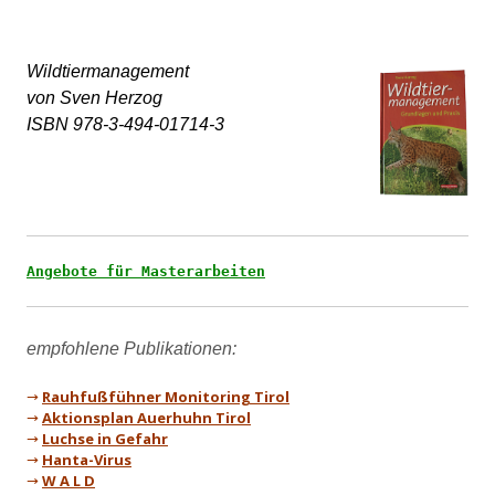
Wildtiermanagement 

von Sven Herzog

ISBN 978-3-494-01714-3
Angebote für Masterarbeiten
→
Rauhfußfühner Monitoring Tirol
→
Aktionsplan Auerhuhn Tirol
→
Luchse in Gefahr
→
Hanta-Virus
→
W A L D