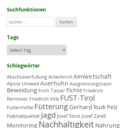
Suchfunktionen
S
u
c
Tags
h
e
n
n
a
Schlagwörter
c
h
Almwirtschaft
Abschusserfüllung
Achenkirch
:
Auerhuhn
Alpine Umwelt
Ausgrenzungszaun
Beweidung
Fichte
Erich Tasser
Friedrich
FUST-Tirol
Reimoser
Friedrich Völk
Fütterung
Gerhard Rudi Pelz
Futtermittel
Jagd
Habitatqualität
Josef Stock
Josef Zandl
Nachhaltigkeit
Monitoring
Nahrung