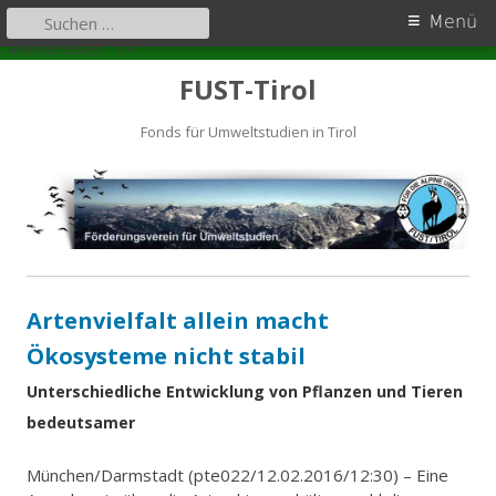
Primäres
Suchen
Menü
nach:
Artenvielfalt
Zum
Menü
...Weiterlesen
" />
Ökosysteme
Inhalt
FUST-Tirol
springen
Fonds für Umweltstudien in Tirol
Artenvielfalt allein macht
Ökosysteme nicht stabil
Unterschiedliche Entwicklung von Pflanzen und Tieren
bedeutsamer
München/Darmstadt (pte022/12.02.2016/12:30) –­ Eine