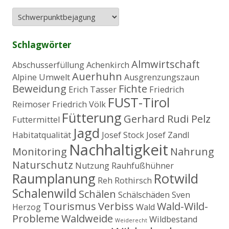
e
n
n
a
Schlagwörter
c
h
Almwirtschaft
Abschusserfüllung
Achenkirch
:
Auerhuhn
Alpine Umwelt
Ausgrenzungszaun
Beweidung
Fichte
Erich Tasser
Friedrich
FUST-Tirol
Reimoser
Friedrich Völk
Fütterung
Gerhard Rudi Pelz
Futtermittel
Jagd
Habitatqualität
Josef Stock
Josef Zandl
Nachhaltigkeit
Monitoring
Nahrung
Naturschutz
Nutzung
Rauhfußhühner
Raumplanung
Rotwild
Reh
Rothirsch
Schalenwild
Schälen
Schälschäden
Sven
Tourismus
Verbiss
Wald-Wild-
Herzog
Wald
Probleme
Waldweide
Wildbestand
Weiderecht