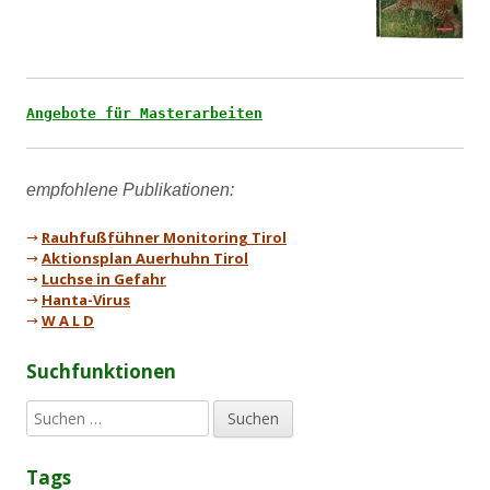
Angebote für Masterarbeiten
→
Rauhfußfühner Monitoring Tirol
→
Aktionsplan Auerhuhn Tirol
→
Luchse in Gefahr
→
Hanta-Virus
→
W A L D
Suchfunktionen
S
u
c
Tags
h