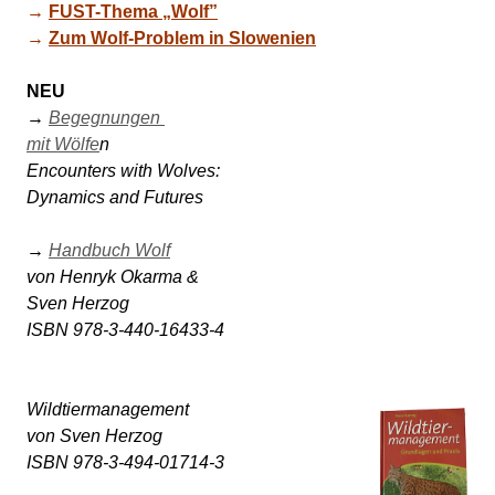
n
→ 
FUST-Thema „Wolf”
→ 
Zum Wolf-Problem in Slowenien
NEU
→ 
Begegnungen 

mit Wölfe
n 

Encounters with Wolves: 

Dynamics and Futures 

→ 
Handbuch Wolf
von Henryk Okarma & 

Sven Herzog 

Wildtiermanagement 

von Sven Herzog

ISBN 978-3-494-01714-3