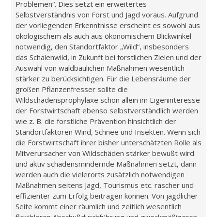
Problemen“. Dies setzt ein erweitertes
Selbstverständnis von Forst und Jagd voraus. Aufgrund
der vorliegenden Erkenntnisse erscheint es sowohl aus
ökologischem als auch aus ökonomischem Blickwinkel
notwendig, den Standortfaktor „Wild“, insbesonders
das Schalenwild, in Zukunft bei forstlichen Zielen und der
Auswahl von waldbaulichen Maßnahmen wesentlich
stärker zu berücksichtigen. Für die Lebensräume der
großen Pflanzenfresser sollte die
Wildschadensprophylaxe schon allein im Eigeninteresse
der Forstwirtschaft ebenso selbstverständlich werden
wie z. B. die forstliche Prävention hinsichtlich der
Standortfaktoren Wind, Schnee und Insekten. Wenn sich
die Forstwirtschaft ihrer bisher unterschätzten Rolle als
Mitverursacher von Wildschäden stärker bewußt wird
und aktiv schadensmindernde Maßnahmen setzt, dann
werden auch die vielerorts zusätzlich notwendigen
Maßnahmen seitens Jagd, Tourismus etc. rascher und
effizienter zum Erfolg beitragen können. Von jagdlicher
Seite kommt einer räumlich und zeitlich wesentlich
flexibleren Abschußdurchführung und zweckmäßigeren