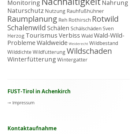
Nachhaltigkeit
Monitoring
Nahrung
Naturschutz
Nutzung
Rauhfußhühner
Raumplanung
Rotwild
Reh
Rothirsch
Schalenwild
Schälen
Schälschäden
Sven
Tourismus
Verbiss
Wald-Wild-
Herzog
Wald
Probleme
Waldweide
Wildbestand
Weiderecht
Wildschaden
Wilddichte
Wildfütterung
Winterfütterung
Wintergatter
Footer
FUST-Tirol in Achenkirch
Inhalt
→
Impressum
Kontaktaufnahme