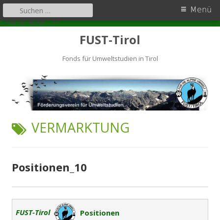
Primäres
Suchen
Menü
nach:
Positionen_10
Zum
Menü
...Weiterlesen
" />
Inhalt
FUST-Tirol
springen
Fonds für Umweltstudien in Tirol
SCHLAGWORT:
VERMARKTUNG
Positionen_10
FUST-Tirol
Positionen