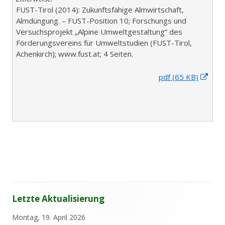
FUST-Tirol (2014): Zukunftsfähige Almwirtschaft,
Almdüngung. – FUST-Position 10; Forschungs und
Versuchsprojekt „Alpine Umweltgestaltung” des
Förderungsvereins für Umweltstudien (FUST-Tirol,
Achenkirch); www.fust.at; 4 Seiten.
I
pdf (65 KB)
n
n
e
u
e
m
F
e
n
s
Letzte Aktualisierung
t
Haupt-
e
Sidebar
Montag, 19. April 2026
r