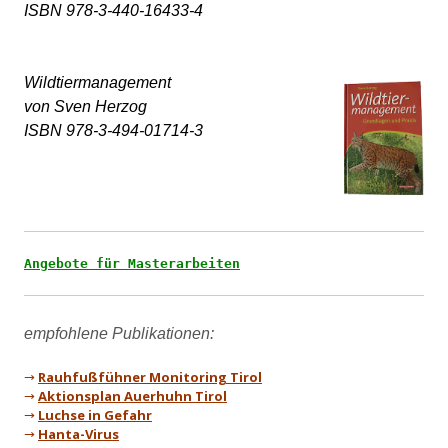
Wildtiermanagement 

von Sven Herzog

ISBN 978-3-494-01714-3
Angebote für Masterarbeiten
→
Rauhfußfühner Monitoring Tirol
→
Aktionsplan Auerhuhn Tirol
→
Luchse in Gefahr
→
Hanta-Virus