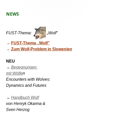
ö
f
NEWS
f
n
e
n
FUST-Thema:
„Wolf”
→ 
FUST-Thema „Wolf”
→ 
Zum Wolf-Problem in Slowenien
NEU
→ 
Begegnungen 

mit Wölfe
n 

Encounters with Wolves: 

Dynamics and Futures 

→ 
Handbuch Wolf
von Henryk Okarma & 

Sven Herzog 
