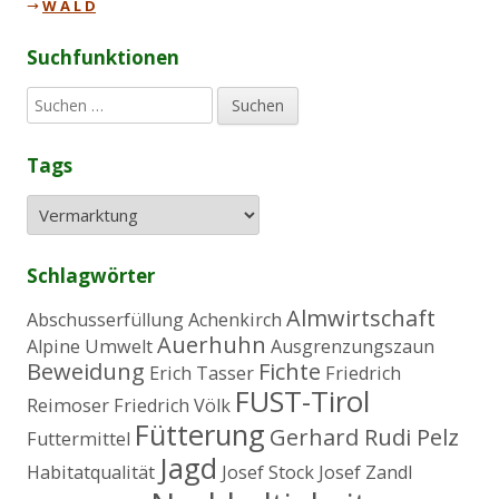
→
W A L D
Suchfunktionen
S
u
c
Tags
h
e
n
n
a
Schlagwörter
c
h
Almwirtschaft
Abschusserfüllung
Achenkirch
:
Auerhuhn
Alpine Umwelt
Ausgrenzungszaun
Beweidung
Fichte
Erich Tasser
Friedrich
FUST-Tirol
Reimoser
Friedrich Völk
Fütterung
Gerhard Rudi Pelz
Futtermittel
Jagd
Habitatqualität
Josef Stock
Josef Zandl