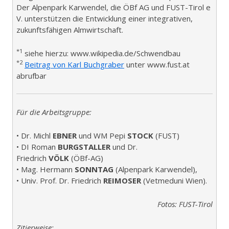
Der Alpenpark Karwendel, die ÖBf AG und FUST-Tirol e
V. unterstützen die Entwicklung einer integrativen,
zukunftsfähigen Almwirtschaft.
*1
siehe hierzu: www.wikipedia.de/Schwendbau
*2
Beitrag von Karl Buchgraber
unter www.fust.at
abrufbar
Für die Arbeitsgruppe:
• Dr. Michl
EBNER
und WM Pepi
STOCK
(FUST)
• DI Roman
BURGSTALLER
und Dr.
Friedrich
VÖLK
(ÖBf-AG)
• Mag. Hermann
SONNTAG
(Alpenpark Karwendel),
• Univ. Prof. Dr. Friedrich
REIMOSER
(Vetmeduni Wien).
Fotos: FUST-Tirol
Zitierweise: